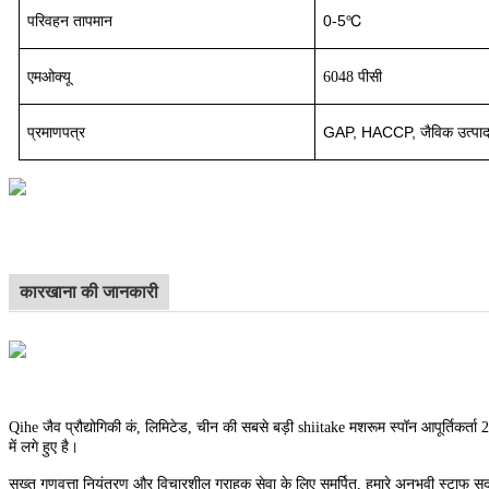
परिवहन
तापमान
0-5℃
एमओक्यू
6048 पीसी
प्रमाणपत्र
GAP, HACCP, जैविक उत्पाद
कारखाना की जानकारी
Qihe जैव प्रौद्योगिकी कं, लिमिटेड, चीन की सबसे बड़ी shiitake मशरूम स्पॉन आपूर्तिकर्ता
में लगे हुए है।
सख्त गुणवत्ता नियंत्रण और विचारशील ग्राहक सेवा के लिए समर्पित, हमारे अनुभवी स्टाफ सदस्