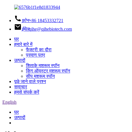
फ़ोन
+86 18453332721
ईमेल
qihe@qihebiotech.com
घर
हमारे बारे में
फैक्ट्री का दौरा
प्रमाण पत्र
उत्पादों
शिताके मशरूम स्पॉन
किंग ऑयस्टर मशरूम स्पॉन
सीप मशरूम स्पॉन
पूछे जाने वाले प्रश्न
समाचार
हमसे संपर्क करें
English
घर
उत्पादों