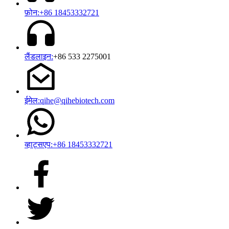
फ़ोन:+86 18453332721
लैंडलाइन:
+86 533 2275001
ईमेल:qihe@qihebiotech.com
व्हाट्सएप:+86 18453332721