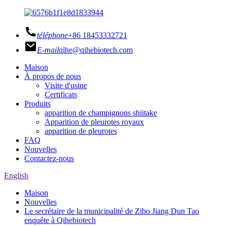
téléphone
+86 18453332721
E-mail
qihe@qihebiotech.com
Maison
À propos de nous
Visite d'usine
Certificats
Produits
apparition de champignons shiitake
Apparition de pleurotes royaux
apparition de pleurotes
FAQ
Nouvelles
Contactez-nous
English
Maison
Nouvelles
Le secrétaire de la municipalité de Zibo Jiang Dun Tao
enquête à Qihebiotech