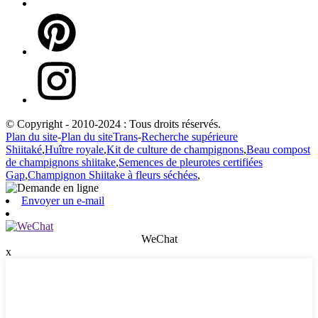
© Copyright - 2010-2024 : Tous droits réservés.
Plan du site
-
Plan du siteTrans
-
Recherche supérieure
Shiitaké
,
Huître royale
,
Kit de culture de champignons
,
Beau compost
de champignons shiitake
,
Semences de pleurotes certifiées
Gap
,
Champignon Shiitake à fleurs séchées
,
Envoyer un e-mail
WeChat
x