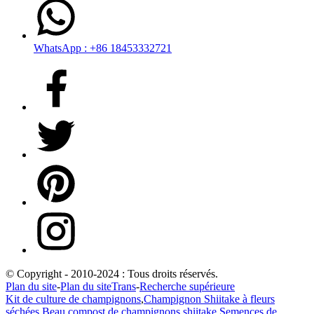
WhatsApp : +86 18453332721
© Copyright - 2010-2024 : Tous droits réservés.
Plan du site
-
Plan du siteTrans
-
Recherche supérieure
Kit de culture de champignons
,
Champignon Shiitake à fleurs
séchées
,
Beau compost de champignons shiitake
,
Semences de