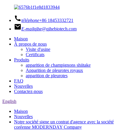
téléphone
+86 18453332721
E-mail
qihe@qihebiotech.com
Maison
À propos de nous
Visite d'usine
Certificats
Produits
apparition de champignons shiitake
Apparition de pleurotes royaux
apparition de pleurotes
FAQ
Nouvelles
Contactez-nous
English
Maison
Nouvelles
Notre société signe un contrat d'agence avec la société
coréenne MODERNDAY Company