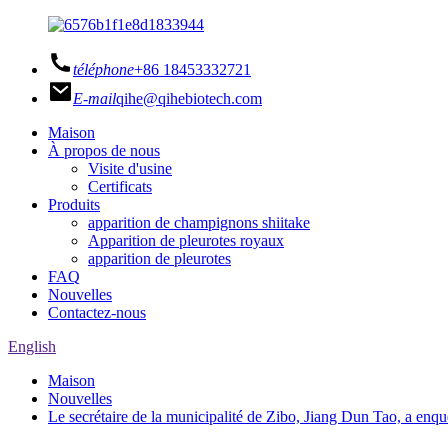
téléphone
+86 18453332721
E-mail
qihe@qihebiotech.com
Maison
À propos de nous
Visite d'usine
Certificats
Produits
apparition de champignons shiitake
Apparition de pleurotes royaux
apparition de pleurotes
FAQ
Nouvelles
Contactez-nous
English
Maison
Nouvelles
Le secrétaire de la municipalité de Zibo, Jiang Dun Tao, a enqu