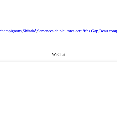
e champignons
,
Shiitaké
,
Semences de pleurotes certifiées Gap
,
Beau comp
WeChat