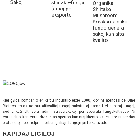
Sakoj
shiitake-fungaj
S
Organika
ŝtipoj por
S
Shiitake
eksporto
P
Mushroom
P
Kreskanta sako
fungo genera
sakoj kun alta
kvalito
Kiel gvida kompanio en ĉi tiu industrio ekde 2000, kion vi atendas de Qihe
Biotech estas ne nur altkvalitaj fungaj substratoj same kiel superaj fungoj,
sed ankaŭ altnivelaj administradpraktikoj por speciala fungokultivado. Ni
estas pli ol kontentaj dividi nian sperton kun niaj klientoj kaj ĉiujare ni sendas
profesiulojn por helpi ilin plibonigi iliajn fungojn pri terkultivado.
RAPIDAJ LIGILOJ