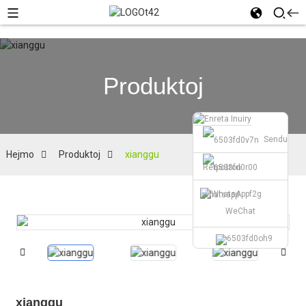
Produktoj
Sendu
Hejmo
Produktoj
xianggu
Retpoŝton
whatsapp
WeChat
xianggu