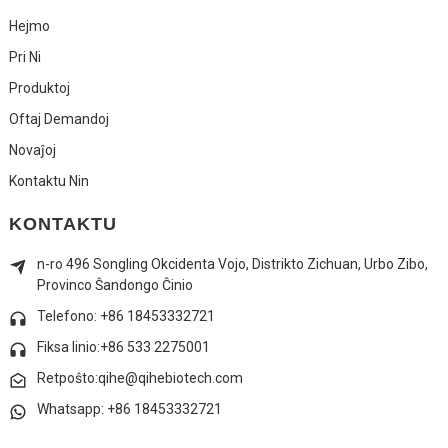
Hejmo
Pri Ni
Produktoj
Oftaj Demandoj
Novaĵoj
Kontaktu Nin
KONTAKTU
n-ro 496 Songling Okcidenta Vojo, Distrikto Zichuan, Urbo Zibo,
Provinco Ŝandongo Ĉinio
Telefono: +86 18453332721
Fiksa linio:
+86 533 2275001
Retpoŝto:qihe@qihebiotech.com
Whatsapp: +86 18453332721