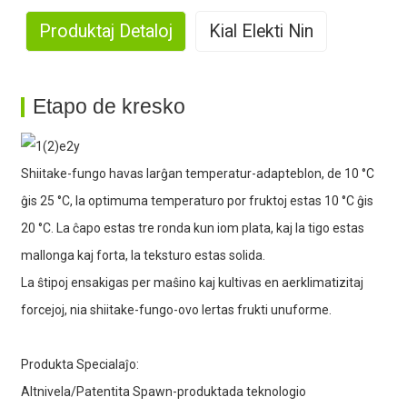
Produktaj Detaloj
Kial Elekti Nin
1. Grandskala produktado
Etapo de kresko
Shiitake-fungo havas larĝan temperatur-adapteblon, de 10 °C
2. Riĉa Sperto
ĝis 25 °C, la optimuma temperaturo por fruktoj estas 10 °C ĝis
20 °C. La ĉapo estas tre ronda kun iom plata, kaj la tigo estas
mallonga kaj forta, la teksturo estas solida.
La ŝtipoj ensakigas per maŝino kaj kultivas en aerklimatizitaj
forcejoj, nia shiitake-fungo-ovo lertas frukti unuforme.
3. Forta produktadkapablo
Produkta Specialaĵo:
Altnivela/Patentita Spawn-produktada teknologio