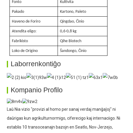
Fonto
Kultivita
Pakado
Kartono, Paleto
Haveno de Foriro
Qingdao, Ĉinio
Atendita eligo:
0,6-0,8 kg
Fabrikisto
Qihe Biotech
Loko de Origino
Ŝandongo, Ĉinio
Laborrenkontiĝo
Kompanio Profilo
Laŭ Nia vizio "provizi al homo per sanaj verdaj manĝaĵoj" ni
daŭrigas kun agrikulturnormigo, ciferecigo kaj internaciigo. Ni
establis 10 transoceanajn bazojn en Seatlo, Nov-Ĵerzejo,