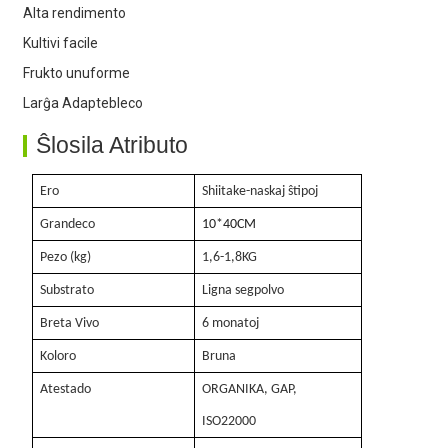
4. Alta rendimento
Alta rendimento
Kultivi facile
Frukto unuforme
Larĝa Adaptebleco
Ŝlosila Atributo
Ero
Shiitake-naskaj ŝtipoj
Grandeco
10
*40
CM
Pezo (kg)
1,6-1,8KG
Substrato
Ligna segpolvo
Breta Vivo
6 monatoj
Koloro
Bruna
Atestado
ORGANIKA, GAP,
ISO22000