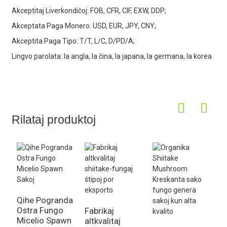
Akceptitaj Liverkondiĉoj: FOB, CFR, CIF, EXW, DDP;
Akceptata Paga Monero: USD, EUR, JPY, CNY;
Akceptita Paga Tipo: T/T, L/C, D/PD/A;
Lingvo parolata: la angla, la ĉina, la japana, la germana, la korea
Rilataj produktoj
Qihe Pogranda
Ostra Fungo
Fabrikaj
G
Micelio Spawn
altkvalitaj
M