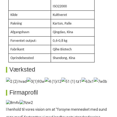
ISO22000
Kilde
Kultiveret
Pakning
Karton, Palle
Afgangshavn
Qingdao, Kina
Forventet output:
0,6-0,8 kg
Fabrikant
Qihe Biotech
Oprindelsessted
Shandong, Kina
Værksted
Firmaprofil
I henhold til vores vision om at "forsyne mennesket med sund