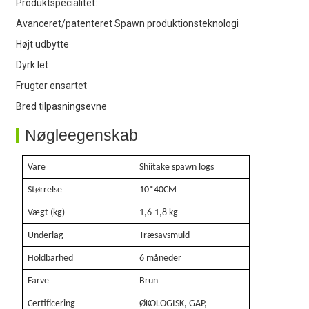
Produktspecialitet:
4. Højt udbytte
Avanceret/patenteret Spawn produktionsteknologi
Højt udbytte
Dyrk let
Frugter ensartet
Bred tilpasningsevne
Nøgleegenskab
Vare
Shiitake spawn logs
Størrelse
10
*40
CM
Vægt (kg)
1,6-1,8 kg
Underlag
Træsavsmuld
Holdbarhed
6 måneder
Farve
Brun
Certificering
ØKOLOGISK, GAP,