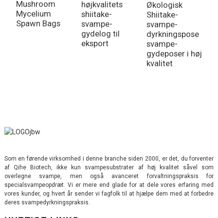
Mushroom
højkvalitets
Økologisk
G
Mycelium
shiitake-
Shiitake-
c
Spawn Bags
svampe-
svampe-
s
gydelog til
dyrkningspose
s
eksport
svampe-
f
gydeposer i høj
m
kvalitet
e
Som en førende virksomhed i denne branche siden 2000, er det, du forventer
af Qihe Biotech, ikke kun svampesubstrater af høj kvalitet såvel som
overlegne svampe, men også avanceret forvaltningspraksis for
specialsvampeopdræt. Vi er mere end glade for at dele vores erfaring med
vores kunder, og hvert år sender vi fagfolk til at hjælpe dem med at forbedre
deres svampedyrkningspraksis.