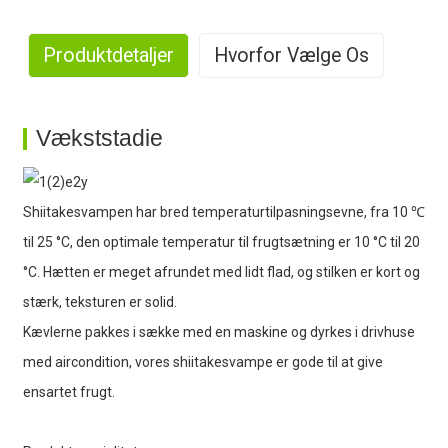
Produktdetaljer
Hvorfor Vælge Os
1. Storstilet produktion
Vækststadie
Shiitakesvampen har bred temperaturtilpasningsevne, fra 10 ℃
2. Rig erfaring
til 25 °C, den optimale temperatur til frugtsætning er 10 °C til 20
°C. Hætten er meget afrundet med lidt flad, og stilken er kort og
stærk, teksturen er solid.
Kævlerne pakkes i sække med en maskine og dyrkes i drivhuse
med aircondition, vores shiitakesvampe er gode til at give
3. Stærk produktionskapacitet
ensartet frugt.