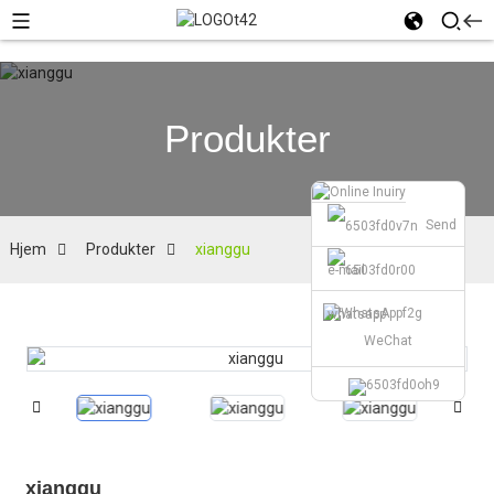
Produkter
Send
Hjem
Produkter
xianggu
e-mail
whatsapp
WeChat
xianggu