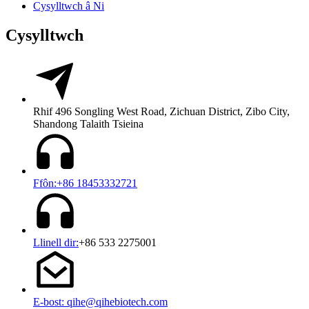
Cysylltwch â Ni
Cysylltwch
Rhif 496 Songling West Road, Zichuan District, Zibo City,
Shandong Talaith Tsieina
Ffôn:+86 18453332721
Llinell dir:
+86 533 2275001
E-bost: qihe@qihebiotech.com