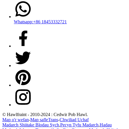
Whatsapp:+86 18453332721
© Hawlfraint - 2010-2024 : Cedwir Pob Hawl.
Map o'r wefan
-
Map safleTrans
-
Chwiliad Uchaf
Madarch Shiitake Blodau Sych
,
Pecyn Tyfu Madarch
,
Hadau