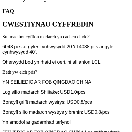
FAQ
CWESTIYNAU CYFFREDIN
Sut mae boncyffion madarch yn cael eu cludo?
6048 pcs ar gyfer cynhwysydd 20 '/ 14088 pcs ar gyfer
cynhwysydd 40'.
Oherwydd bod yn rhaid ei oeri, ni all anfon LCL
Beth yw eich pris?
YN SEILIEDIG AR FOB QINGDAO CHINA
Log silio madarch Shiitake: USD1.0/pcs
Boncyff grifft madarch wystrys: USD0.8/pcs
Boncyff silio madarch wystrys y brenin: USD0.8/pcs
Yn amodol ar gadarnhad terfynol