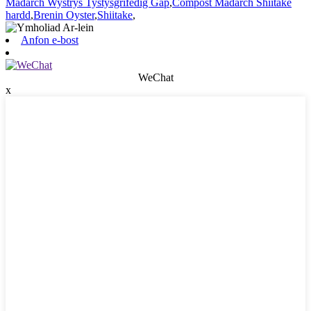
Madarch Wystrys Tystysgrifedig Gap
,
Compost Madarch Shiitake
hardd
,
Brenin Oyster
,
Shiitake
,
Anfon e-bost
WeChat
x