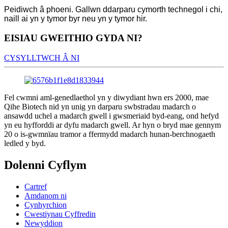
Peidiwch â phoeni. Gallwn ddarparu cymorth technegol i chi,
naill ai yn y tymor byr neu yn y tymor hir.
EISIAU GWEITHIO GYDA NI?
CYSYLLTWCH Â NI
Fel cwmni aml-genedlaethol yn y diwydiant hwn ers 2000, mae
Qihe Biotech nid yn unig yn darparu swbstradau madarch o
ansawdd uchel a madarch gwell i gwsmeriaid byd-eang, ond hefyd
yn eu hyfforddi ar dyfu madarch gwell. Ar hyn o bryd mae gennym
20 o is-gwmnïau tramor a ffermydd madarch hunan-berchnogaeth
ledled y byd.
Dolenni Cyflym
Cartref
Amdanom ni
Cynhyrchion
Cwestiynau Cyffredin
Newyddion