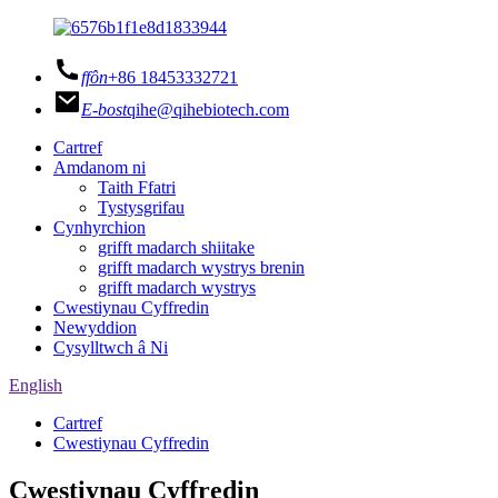
ffôn
+86 18453332721
E-bost
qihe@qihebiotech.com
Cartref
Amdanom ni
Taith Ffatri
Tystysgrifau
Cynhyrchion
grifft madarch shiitake
grifft madarch wystrys brenin
grifft madarch wystrys
Cwestiynau Cyffredin
Newyddion
Cysylltwch â Ni
English
Cartref
Cwestiynau Cyffredin
Cwestiynau Cyffredin