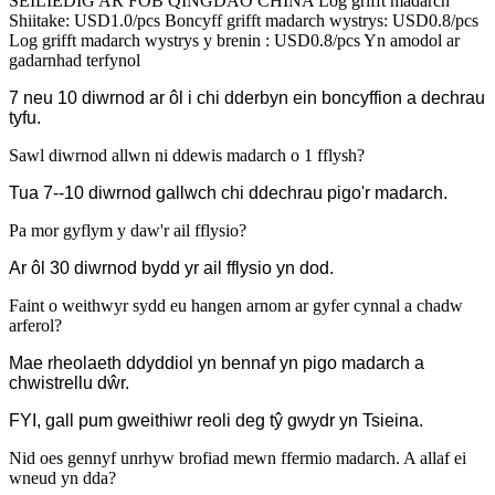
SEILIEDIG AR FOB QINGDAO CHINA Log grifft madarch
Shiitake: USD1.0/pcs Boncyff grifft madarch wystrys: USD0.8/pcs
Log grifft madarch wystrys y brenin : USD0.8/pcs Yn amodol ar
gadarnhad terfynol
7 neu 10 diwrnod ar ôl i chi dderbyn ein boncyffion a dechrau
tyfu.
Sawl diwrnod allwn ni ddewis madarch o 1 fflysh?
Tua 7--10 diwrnod gallwch chi ddechrau pigo'r madarch.
Pa mor gyflym y daw'r ail fflysio?
Ar ôl 30 diwrnod bydd yr ail fflysio yn dod.
Faint o weithwyr sydd eu hangen arnom ar gyfer cynnal a chadw
arferol?
Mae rheolaeth ddyddiol yn bennaf yn pigo madarch a
chwistrellu dŵr.
FYI, gall pum gweithiwr reoli deg tŷ gwydr yn Tsieina.
Nid oes gennyf unrhyw brofiad mewn ffermio madarch. A allaf ei
wneud yn dda?