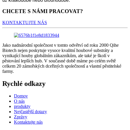
už krátkodobě nebo dlouhodobě.
CHCETE S NÁMI PRACOVAT?
KONTAKTUJTE NÁS
Jako nadnárodní společnost v tomto odvětví od roku 2000 Qihe
Biotech nejen poskytuje vysoce kvalitní houbové substráty a
vynikající houby globálním zákazníkům, ale také je školí v
pěstování lepších hub. V současné době máme po celém světě
celkem 20 zámořských dceřiných společností a vlastní pěstitelské
farmy.
Rychlé odkazy
Domov
O nás
produkty
Nejčastější dotazy
Zprávy
Kontaktujte nás