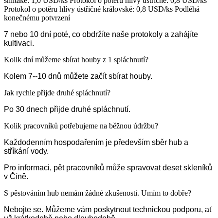
shiitake: 1,0 USD/ks Protokol o potěru hlívy ústřičné: 0,8 USD/ks
Protokol o potěru hlívy ústřičné královské: 0,8 USD/ks Podléhá
konečnému potvrzení
7 nebo 10 dní poté, co obdržíte naše protokoly a zahájíte
kultivaci.
Kolik dní můžeme sbírat houby z 1 spláchnutí?
Kolem 7--10 dnů můžete začít sbírat houby.
Jak rychle přijde druhé spláchnutí?
Po 30 dnech přijde druhé spláchnutí.
Kolik pracovníků potřebujeme na běžnou údržbu?
Každodenním hospodařením je především sběr hub a
stříkání vody.
Pro informaci, pět pracovníků může spravovat deset skleníků
v Číně.
S pěstováním hub nemám žádné zkušenosti. Umím to dobře?
Nebojte se. Můžeme vám poskytnout technickou podporu, ať