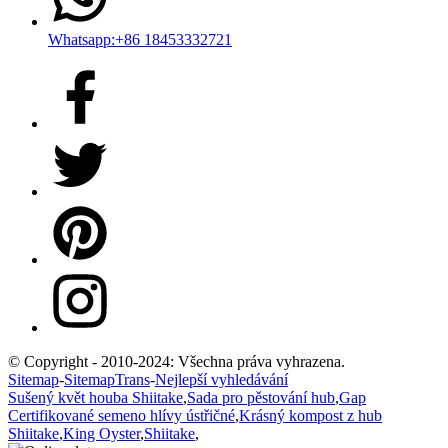
Whatsapp:+86 18453332721
© Copyright - 2010-2024: Všechna práva vyhrazena.
Sitemap
-
SitemapTrans
-
Nejlepší vyhledávání
Sušený květ houba Shiitake
,
Sada pro pěstování hub
,
Gap
Certifikované semeno hlívy ústřičné
,
Krásný kompost z hub
Shiitake
,
King Oyster
,
Shiitake
,