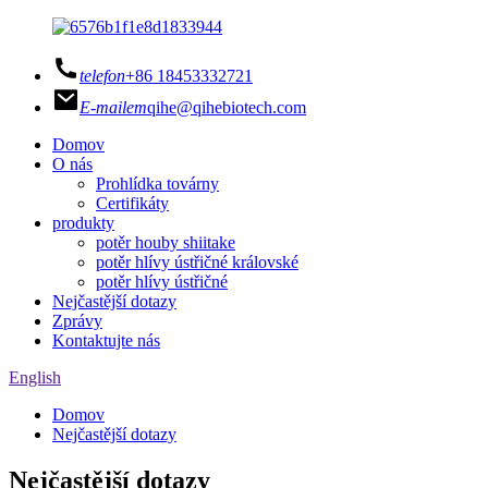
telefon
+86 18453332721
E-mailem
qihe@qihebiotech.com
Domov
O nás
Prohlídka továrny
Certifikáty
produkty
potěr houby shiitake
potěr hlívy ústřičné královské
potěr hlívy ústřičné
Nejčastější dotazy
Zprávy
Kontaktujte nás
English
Domov
Nejčastější dotazy
Nejčastější dotazy