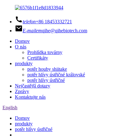
telefon
+86 18453332721
E-mailem
qihe@qihebiotech.com
Domov
O nás
Prohlídka továrny
Certifikáty
produkty
potěr houby shiitake
potěr hlívy ústřičné královské
potěr hlívy ústřičné
Nejčastější dotazy
Zprávy
Kontaktujte nás
English
Domov
produkty
potěr hlívy ústřičné