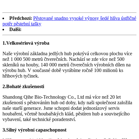
Předchozí:
Pěstované snadno vysoké výnosy šedé hlíva ústřičné
potěr pěstební tašky
Další:
1.
Velkosériová výroba
Naše výrobní základna jedlých hub pokrývá celkovou plochu více
než 1 000 500 metrů čtverečních. Nachází se zde více než 500
skleníků na houby, 140 000 metrů čtverečních výrobních dílen na
výrobu hub. V současné době vyrábíme ročně 100 milionů ks
hřibových tyčinek.
2.
Bohaté zkušenosti
Shandong Qihe Bio-Technology Co., Ltd má více než 20 let
zkušeností s pěstováním hub od doby, kdy naši společnost založila
naše starší generace. Jsme schopni dodat jednorázový servis
houbaření, včetně houbařských klád, pěstíren hub a souvisejícího
vybavení, také technické poradenství.
3.
Silný výrobní capa
schopnost