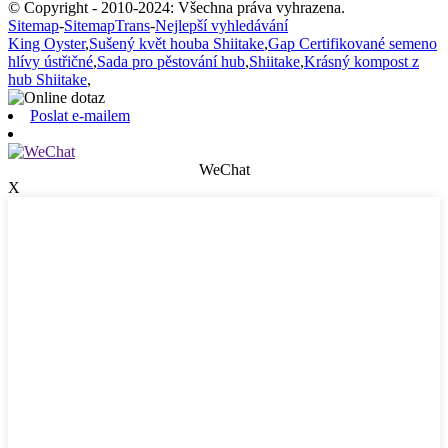
© Copyright - 2010-2024: Všechna práva vyhrazena.
Sitemap
-
SitemapTrans
-
Nejlepší vyhledávání
King Oyster
,
Sušený květ houba Shiitake
,
Gap Certifikované semeno
hlívy ústřičné
,
Sada pro pěstování hub
,
Shiitake
,
Krásný kompost z
hub Shiitake
,
Poslat e-mailem
WeChat
X