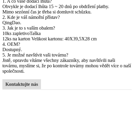
1. A co vaše dodací lhůta?
Obvykle je dodací lhůta 15 ~ 20 dnů po obdržení platby.
Mimo sezónní čas je třeba si domluvit schůzku.
2. Kde je váš námořní přístav?
QingDao
.
3. Jak je to s vaším obalem?
10ks za
pletivo
Taška
12
ks na karton Velikost kartonu: 4
0
X
39,5
X
28 cm
4. OEM?
Dostupný.
5. Je možné navštívit vaši továrnu?
Jistě, opravdu vítáme všechny zákazníky, aby navštívili naši
továrnu, myslíme si, že po kontrole továrny mohou vědět více o naší
společnosti.
Kontaktujte nás