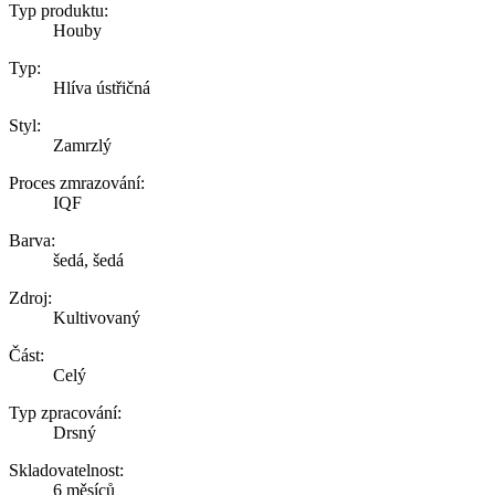
Typ produktu:
Houby
Typ:
Hlíva ústřičná
Styl:
Zamrzlý
Proces zmrazování:
IQF
Barva:
šedá, šedá
Zdroj:
Kultivovaný
Část:
Celý
Typ zpracování:
Drsný
Skladovatelnost:
6 měsíců