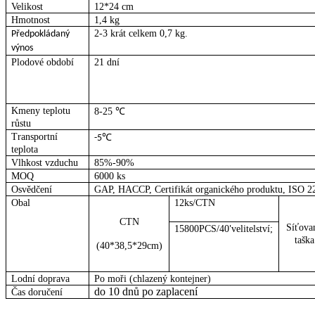
Velikost
12*24 cm
Hmotnost
1,4 kg
2-3 krát celkem 0,7 kg.
Předpokládaný
výnos
Plodové období
21 dní
Kmeny teplotu
8-25 ℃
růstu
Transportní
℃
-5
teplota
Vlhkost vzduchu
85%-90%
MOQ
6000 ks
Osvědčení
GAP, HACCP, Certifikát organického produktu, ISO 2
Obal
12ks/CTN
CTN
Síťova
15800PCS/40
velitelství;
'
taška
(40*38,5*29cm)
Lodní doprava
Po moři (chlazený kontejner)
do 10 dnů po zaplacení
Čas doručení