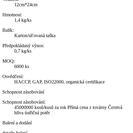
12cm*24cm
Hmotnost:
1,4 kg/ks
Balík:
Karton/síťovaná taška
Předpokládaný výnos:
0,7 kg/ks
MOQ:
6000 ks
Osvědčení:
HACCP, GAP, ISO22000, organická certifikace
Schopnost zásobování
Schopnost zásobování:
45000000 kusů/kusů za rok Přímá cena z továrny Čerstvá
hlíva ústřičná potěr
Balení a dodání
detaily balení