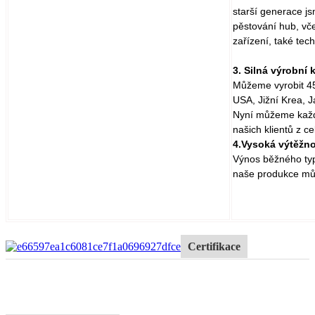
starší generace j
pěstování hub, vč
zařízení, také tec
3. Silná výrobní 
Můžeme vyrobit 45
USA, Jižní Krea, Ja
Nyní můžeme každ
našich klientů z c
4.Vysoká výtěžn
Výnos běžného typu
naše produkce můž
Certifikace