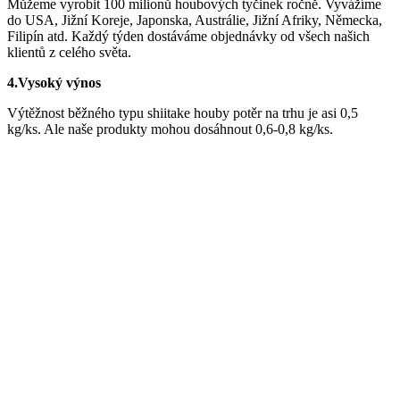
Můžeme vyrobit 100 milionů houbových tyčinek ročně. Vyvážíme
do USA, Jižní Koreje, Japonska, Austrálie, Jižní Afriky, Německa,
Filipín atd. Každý týden dostáváme objednávky od všech našich
klientů z celého světa.
4.
Vysoký výnos
Výtěžnost běžného typu shiitake houby potěr na trhu je asi 0,5
kg/ks. Ale naše produkty mohou dosáhnout 0,6-0,8 kg/ks.