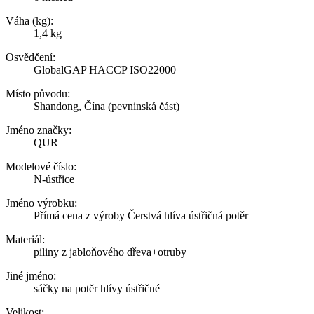
Váha (kg):
1,4 kg
Osvědčení:
GlobalGAP HACCP ISO22000
Místo původu:
Shandong, Čína (pevninská část)
Jméno značky:
QUR
Modelové číslo:
N-ústřice
Jméno výrobku:
Přímá cena z výroby Čerstvá hlíva ústřičná potěr
Materiál:
piliny z jabloňového dřeva+otruby
Jiné jméno:
sáčky na potěr hlívy ústřičné
Velikost: