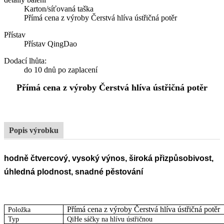
Karton/síťovaná taška
Přímá cena z výroby Čerstvá hlíva ústřičná potěr
Přístav
Přístav QingDao
Dodací lhůta
:
do 10 dnů po zaplacení
Přímá cena z výroby Čerstvá hlíva ústřičná potěr
Popis výrobku
hodně čtvercový, vysoký výnos, široká přizpůsobivost,
úhledná plodnost, snadné pěstování
Přímá cena z výroby Čerstvá hlíva ústřičná potěr
Položka
Typ
QiHe sáčky na hlívu ústřičnou