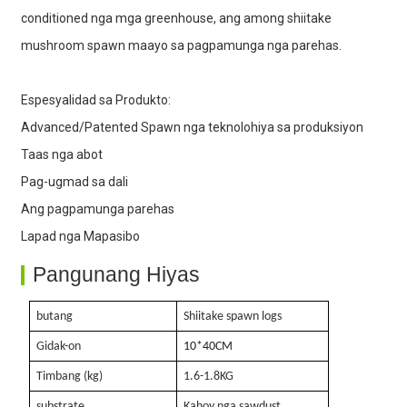
conditioned nga mga greenhouse, ang among shiitake
mushroom spawn maayo sa pagpamunga nga parehas.
3. Kusog nga kapabilidad sa produksiyon
Espesyalidad sa Produkto:
Advanced/Patented Spawn nga teknolohiya sa produksiyon
Taas nga abot
4. Taas nga abot
Pag-ugmad sa dali
Ang pagpamunga parehas
Lapad nga Mapasibo
Pangunang Hiyas
butang
Shiitake spawn logs
Gidak-on
10
*40
CM
Timbang (kg)
1.6-1.8KG
substrate
Kahoy nga sawdust