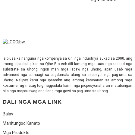
Isip usa ka nanguna nga kompanya sa kini nga industriya sukad sa 2000, ang
imong gipaabut gikan sa Qihe Biotech dili lamang mga taas nga kalidad nga
substrate sa uhong ingon man mga labaw nga uhong, apan usab mga
advanced nga pamaagi sa pagdumala alang sa espesyal nga pag-uma sa
uhong. Nalipay kami nga ipaambit ang among kasinatian sa among mga
kostumer ug matag tuig nagpadala kami mga propesyonal aron matabangan
sila nga mapauswag ang ilang mga gawi sa pag-uma sa uhong.
DALI NGA MGA LINK
Balay
Mahitungod Kanato
Mga Produkto