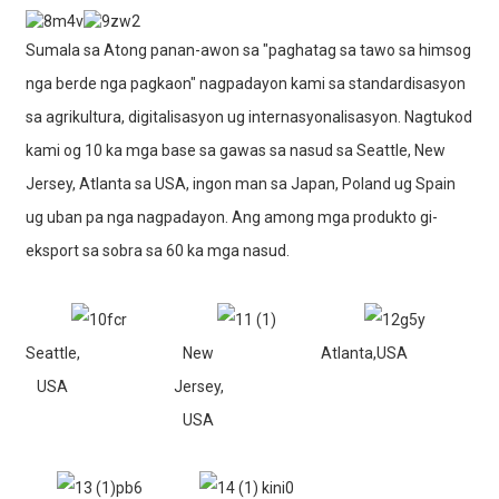
Sumala sa Atong panan-awon sa "paghatag sa tawo sa himsog
nga berde nga pagkaon" nagpadayon kami sa standardisasyon
sa agrikultura, digitalisasyon ug internasyonalisasyon. Nagtukod
kami og 10 ka mga base sa gawas sa nasud sa Seattle, New
Jersey, Atlanta sa USA, ingon man sa Japan, Poland ug Spain
ug uban pa nga nagpadayon. Ang among mga produkto gi-
eksport sa sobra sa 60 ka mga nasud.
Seattle,
New
Atlanta,USA
USA
Jersey,
USA