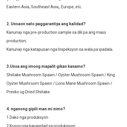
Eastern Asia, Southeast Asia,, Europe, etc.
2. Unsaon nato paggarantiya ang kalidad?
Kanunay nga pre-production sample sa dili pa ang mass
production;
Kanunay nga katapusan nga Inspeksyon sa wala pa ipadala;
3.Unsa ang imong mapalit gikan kanamo?
Shiitake Mushroom Spawn / Oyster Mushroom Spawn / King
Oyster Mushroom Spawn / Lions Mane Mushroom Spawn /
Presko ug Dried Shiitake
4. nganong gipili man mi nimo?
1.Dako nga produksyon
2.Kusog nga kapasidad sa produksiyon