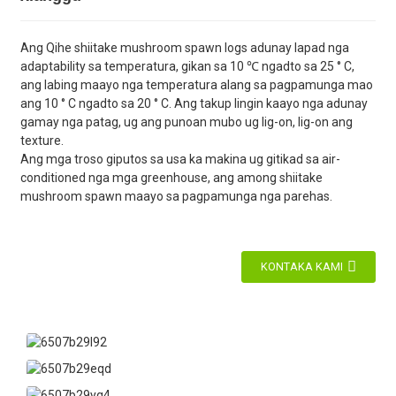
Ang Qihe shiitake mushroom spawn logs adunay lapad nga
adaptability sa temperatura, gikan sa 10 ℃ ngadto sa 25 ° C,
ang labing maayo nga temperatura alang sa pagpamunga mao
ang 10 ° C ngadto sa 20 ° C. Ang takup lingin kaayo nga adunay
gamay nga patag, ug ang punoan mubo ug lig-on, lig-on ang
texture.
Ang mga troso giputos sa usa ka makina ug gitikad sa air-
conditioned nga mga greenhouse, ang among shiitake
mushroom spawn maayo sa pagpamunga nga parehas.
KONTAKA KAMI