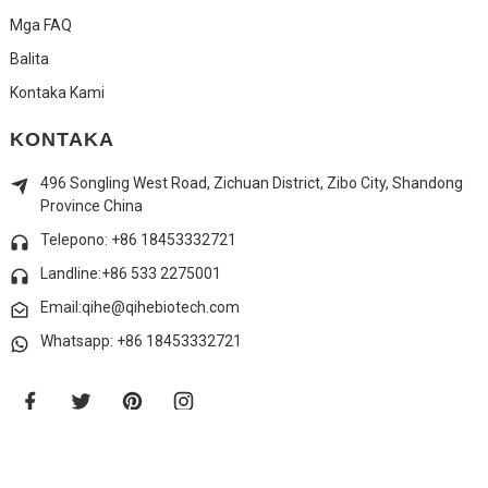
Mga FAQ
Balita
Kontaka Kami
KONTAKA
496 Songling West Road, Zichuan District, Zibo City, Shandong
Province China
Telepono: +86 18453332721
Landline:
+86 533 2275001
Email:qihe@qihebiotech.com
Whatsapp: +86 18453332721
© Copyright - 2010-2024 : Tanang Katungod Gireserba.