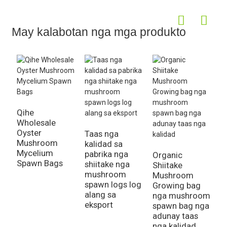
May kalabotan nga mga produkto
Qihe
Wholesale
Oyster
Taas nga
G
Mushroom
kalidad sa
F
Mycelium
pabrika nga
S
Organic
Spawn Bags
shiitake nga
M
Shiitake
mushroom
S
Mushroom
spawn logs log
W
Growing bag
alang sa
P
nga mushroom
eksport
spawn bag nga
adunay taas
nga kalidad