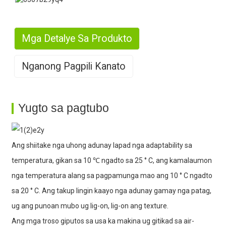
Mga Detalye Sa Produkto
Nganong Pagpili Kanato
1. Dako nga produksyon
Yugto sa pagtubo
Ang shiitake nga uhong adunay lapad nga adaptability sa
temperatura, gikan sa 10 ℃ ngadto sa 25 ° C, ang kamalaumon
2. Daghang Kasinatian
nga temperatura alang sa pagpamunga mao ang 10 ° C ngadto
sa 20 ° C. Ang takup lingin kaayo nga adunay gamay nga patag,
ug ang punoan mubo ug lig-on, lig-on ang texture.
Ang mga troso giputos sa usa ka makina ug gitikad sa air-