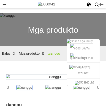
Mga produkto
Balay
Mga produkto
xianggu
Ipadala ang Email
whatsapp
WeChat
xianggu