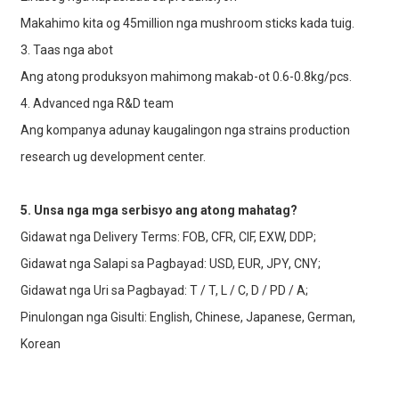
Makahimo kita og 45million nga mushroom sticks kada tuig.
3. Taas nga abot
Ang atong produksyon mahimong makab-ot 0.6-0.8kg/pcs.
4. Advanced nga R&D team
Ang kompanya adunay kaugalingon nga strains production
research ug development center.
5. Unsa nga mga serbisyo ang atong mahatag?
Gidawat nga Delivery Terms: FOB, CFR, CIF, EXW, DDP;
Gidawat nga Salapi sa Pagbayad: USD, EUR, JPY, CNY;
Gidawat nga Uri sa Pagbayad: T / T, L / C, D / PD / A;
Pinulongan nga Gisulti: English, Chinese, Japanese, German,
Korean