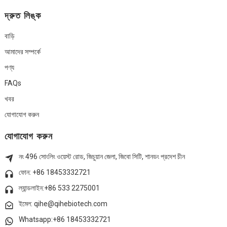
দ্রুত লিঙ্ক
বাড়ি
আমাদের সম্পর্কে
পণ্য
FAQs
খবর
যোগাযোগ করুন
যোগাযোগ করুন
নং 496 সোংলিং ওয়েস্ট রোড, জিচুয়ান জেলা, জিবো সিটি, শানডং প্রদেশ চীন
ফোন: +86 18453332721
ল্যান্ডলাইন:
+86 533 2275001
ইমেল: qihe@qihebiotech.com
Whatsapp:+86 18453332721