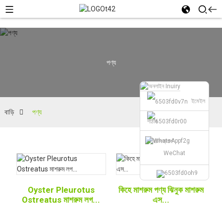
পণ্য
ইমেইল
বাড়ি
পণ্য
পাঠান
হোয়াটসঅ্যাপ
WeChat
Oyster Pleurotus
কিহে মাশরুম পণ্য ঝিনুক মাশরুম
Ostreatus মাশরুম লগ...
এস...