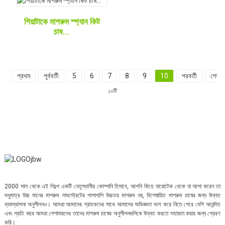
শিয়াটাকে মাশরুম স্প্যান কিট
চাষ...
প্রথম
পূর্ববর্তী
5
6
7
8
9
10
পরবর্তী
শেষ
১০টি
2000 সাল থেকে এই শিল্পে একটি নেতৃস্থানীয় কোম্পানি হিসাবে, আপনি কিহে বায়োটেক থেকে যা আশা করেন তা
শুধুমাত্র উচ্চ মানের মাশরুম সাবস্ট্রেটের পাশাপাশি উচ্চতর মাশরুম নয়, বিশেষায়িত মাশরুম চাষের জন্য উন্নত
ব্যবস্থাপনা অনুশীলনও। আমরা আমাদের গ্রাহকদের সাথে আমাদের অভিজ্ঞতা ভাগ করে নিতে পেরে বেশি আনন্দিত
এবং প্রতি বছর আমরা পেশাদারদের তাদের মাশরুম চাষের অনুশীলনগুলিকে উন্নত করতে সহায়তা করার জন্য প্রেরণ
করি।