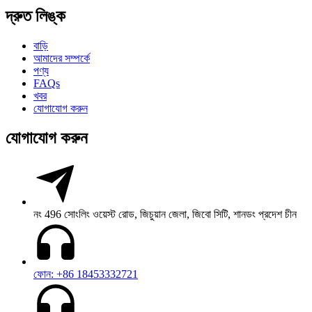
দ্রুত লিঙ্ক
বাড়ি
আমাদের সম্পর্কে
পণ্য
FAQs
খবর
যোগাযোগ করুন
যোগাযোগ করুন
নং 496 সোংলিং ওয়েস্ট রোড, জিচুয়ান জেলা, জিবো সিটি, শানডং প্রদেশ চীন
ফোন: +86 18453332721