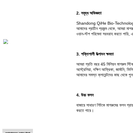
2. সমৃদ্ধ অভিজ্ঞতা
Shandong QiHe Bio-Technology Co
আমাদের প্রাচীন প্রজন্ম থেকে, আমরা মাশরু
ওয়ান-স্টপ পরিষেবা সরবরাহ করতে পারি, এছ
3. শক্তিশালী উত্পাদন ক্ষমতা
আমরা প্রতি বছর 45 মিলিয়ন মাশরুম স্টিক উত
অস্ট্রেলিয়া, দক্ষিণ আফ্রিকা, জার্মানি, 
আমাদের সমস্ত ক্লায়েন্টদের কাছ থেকে পুন
4. উচ্চ ফলন
বাজারে সাধারণ শিটকে মাশরুমের ফলন প্র
করতে পারে।