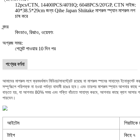
12pcs/CTN, 14400PCS/40'HQ; 6048PCS/20'GP, CTN সাইজ:
40*38.5*29cm জন্য Qihe Japan Shiitake মাশরুম স্প্যান মাশরুম লগ
চাষ করে
বন্দর
কিংডাও, রিঝাও, ওয়েফাং
অগ্রজ সময়
:
পেমেন্ট পাওয়ার 10 দিন পর
পণ্যের বর্ণনা
আমাদের মাশরুম লগে ক্রমবর্ধমান মিডিয়া/সাবস্ট্রেট রয়েছে যা মাশরুম স্পনের সাহায্যে ইনোকুলেট 
সম্পূর্ণরূপে পরিপক্ক না হওয়া পর্যন্ত বাদামী রঙের হবে। এবং তারপর মাশরুম স্প্যান আপনার ক
বাড়তে হয়, যা আপনার 80% সময় এবং শক্তি বাঁচাতে সাহায্য করবে, আপনার কাছে ব্যাগ আসার
পারবেন।
আইটেম
শিয়াটাকে
টাইপ
কিহে ৭