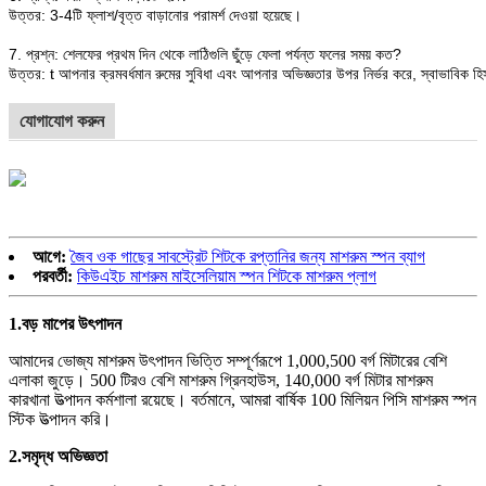
উত্তর: 3-4টি ফ্লাশ/বৃত্ত বাড়ানোর পরামর্শ দেওয়া হয়েছে।
7. প্রশ্ন: শেলফের প্রথম দিন থেকে লাঠিগুলি ছুঁড়ে ফেলা পর্যন্ত ফলের সময় কত?
উত্তর: t আপনার ক্রমবর্ধমান রুমের সুবিধা এবং আপনার অভিজ্ঞতার উপর নির্ভর করে, স্বাভাবিক হিস
যোগাযোগ করুন
আগে:
জৈব ওক গাছের সাবস্ট্রেট শিটকে রপ্তানির জন্য মাশরুম স্পন ব্যাগ
পরবর্তী:
কিউএইচ মাশরুম মাইসেলিয়াম স্পন শিটকে মাশরুম প্লাগ
1.
বড় মাপের উৎপাদন
আমাদের ভোজ্য মাশরুম উৎপাদন ভিত্তি সম্পূর্ণরূপে 1,000,500 বর্গ মিটারের বেশি
এলাকা জুড়ে। 500 টিরও বেশি মাশরুম গ্রিনহাউস, 140,000 বর্গ মিটার মাশরুম
কারখানা উত্পাদন কর্মশালা রয়েছে। বর্তমানে, আমরা বার্ষিক 100 মিলিয়ন পিসি মাশরুম স্পন
স্টিক উত্পাদন করি।
2.
সমৃদ্ধ অভিজ্ঞতা