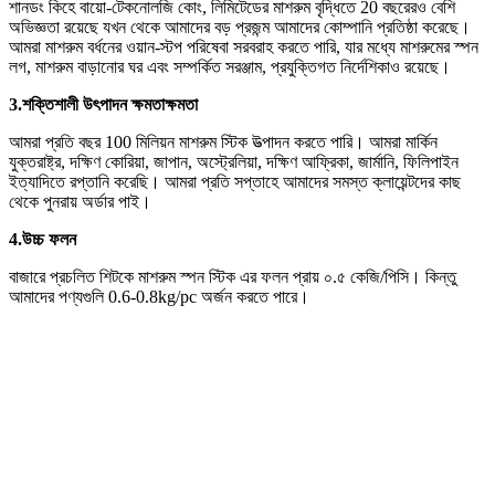
শানডং কিহে বায়ো-টেকনোলজি কোং, লিমিটেডের মাশরুম বৃদ্ধিতে 20 বছরেরও বেশি
অভিজ্ঞতা রয়েছে যখন থেকে আমাদের বড় প্রজন্ম আমাদের কোম্পানি প্রতিষ্ঠা করেছে।
আমরা মাশরুম বর্ধনের ওয়ান-স্টপ পরিষেবা সরবরাহ করতে পারি, যার মধ্যে মাশরুমের স্পন
লগ, মাশরুম বাড়ানোর ঘর এবং সম্পর্কিত সরঞ্জাম, প্রযুক্তিগত নির্দেশিকাও রয়েছে।
3.
শক্তিশালী উৎপাদন ক্ষমতা
ক্ষমতা
আমরা প্রতি বছর 100 মিলিয়ন মাশরুম স্টিক উত্পাদন করতে পারি। আমরা মার্কিন
যুক্তরাষ্ট্র, দক্ষিণ কোরিয়া, জাপান, অস্ট্রেলিয়া, দক্ষিণ আফ্রিকা, জার্মানি, ফিলিপাইন
ইত্যাদিতে রপ্তানি করেছি। আমরা প্রতি সপ্তাহে আমাদের সমস্ত ক্লায়েন্টদের কাছ
থেকে পুনরায় অর্ডার পাই।
4.
উচ্চ ফলন
বাজারে প্রচলিত শিটকে মাশরুম স্পন স্টিক এর ফলন প্রায় ০.৫ কেজি/পিসি। কিন্তু
আমাদের পণ্যগুলি 0.6-0.8kg/pc অর্জন করতে পারে।