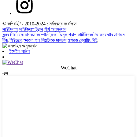
© কপিরাইট - 2010-2024 : সর্বস্বত্ব সংরক্ষিত৷
সাইটম্যাপ
-
সাইটম্যাপ ট্রান্স
-
শীর্ষ অনুসন্ধান
সুন্দর শিয়াটাকে মাশরুম কম্পোস্ট
,
রাজা ঝিনুক
,
গ্যাপ সার্টিফিকেটেড অয়েস্টার মাশরুম
বীজ
,
শিইতকে
,
শুকনো ফুল শিয়াটাকে মাশরুম
,
মাশরুম গ্রোয়িং কিট
,
ইমেইল পাঠান
WeChat
এক্স