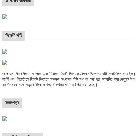
আমাদের কারখানা
বিদেশী ঘাঁটি
জাপানের গিয়াংগিডো, নাগোয়া এবং চিবাতে তিনটি শিতাকে মাশরুম উৎপাদন ঘাঁটি প্রতিষ্ঠিত হয়েছিল।
জার্সি এবং সিয়াটেলে তিনটি শিতাকে মাশরুম উৎপাদন ঘাঁটি স্থাপন করা হয়; জার্মানির ফ্রাঙ্কফুর্টে উৎপ
অংশীদারের সাথে নতুন শিটকে মাশরুম উৎপাদন ঘাঁটি স্থাপন করা হচ্ছে।
সনদপত্র