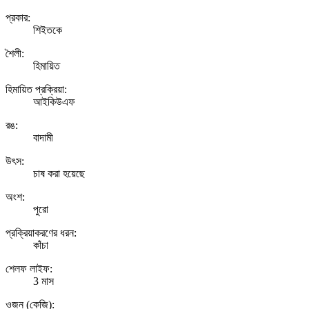
প্রকার:
শিইতকে
শৈলী:
হিমায়িত
হিমায়িত প্রক্রিয়া:
আইকিউএফ
রঙ:
বাদামী
উৎস:
চাষ করা হয়েছে
অংশ:
পুরো
প্রক্রিয়াকরণের ধরন:
কাঁচা
শেলফ লাইফ:
3 মাস
ওজন (কেজি):