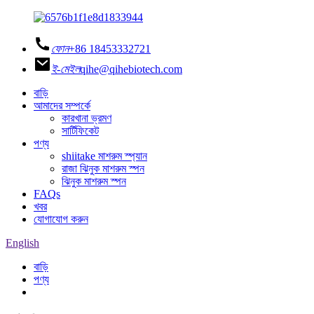
ফোন
+86 18453332721
ই-মেইল
qihe@qihebiotech.com
বাড়ি
আমাদের সম্পর্কে
কারখানা ভ্রমণ
সার্টিফিকেট
পণ্য
shiitake মাশরুম স্প্যান
রাজা ঝিনুক মাশরুম স্পন
ঝিনুক মাশরুম স্পন
FAQs
খবর
যোগাযোগ করুন
English
বাড়ি
পণ্য