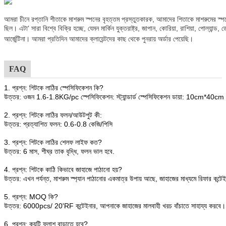
আমরা চীনে রপ্তানি শীতাকে মাশরুম স্পনের বৃহত্তম প্রস্তুতকারক, আমাদের শিতাকে মাশরুমের স্পন
ছিল। এটা
সারা বিশ্বে বিক্রি হচ্ছে, যেমন মার্কিন যুক্তরাষ্ট্র, জাপান, কোরিয়া, রাশিয়া, পোল্যান্ড, 
'
আর্জেন্টিনা। আমরা প্রতিদিন আমাদের ক্লায়েন্টদের কাছ থেকে পুনরায় অর্ডার পেয়েছি।
FAQ
1. প্রশ্ন: শিটকে লাঠির স্পেসিফিকেশন কি?
উত্তর: ওজন 1.6-1.8KG/pc স্পেসিফিকেশন: স্ট্যান্ডার্ড স্পেসিফিকেশন ডায়া: 10cm*40cm
2. প্রশ্ন: শিটকে লাঠির ফলন/আউটপুট কী:
উত্তর: প্রত্যাশিত ফলন: 0.6-0.8 কেজি/পিসি
3. প্রশ্ন: শিটকে লাঠির শেলফ লাইফ কত?
উত্তর: 6 মাস, শীঘ্র তাক বৃদ্ধি, ফলন ভাল হবে.
4. প্রশ্ন: শিটকে কাঠি কিভাবে জাহাজে পাঠানো হয়?
উত্তর: এখন পর্যন্ত, মাশরুম স্প্যান পাঠানোর একমাত্র উপায় আছে, জাহাজের মাধ্যমে রিফার কন্টে
5. প্রশ্ন: MOQ কি?
উত্তর: 6000pcs/ 20'RF কন্টেইনার, আপনাকে জাহাজের মালবাহী খরচ বাঁচাতে সাহায্য করবে।
6. প্রশ্ন: কয়টি ফ্লাশ বাড়াতে হবে?