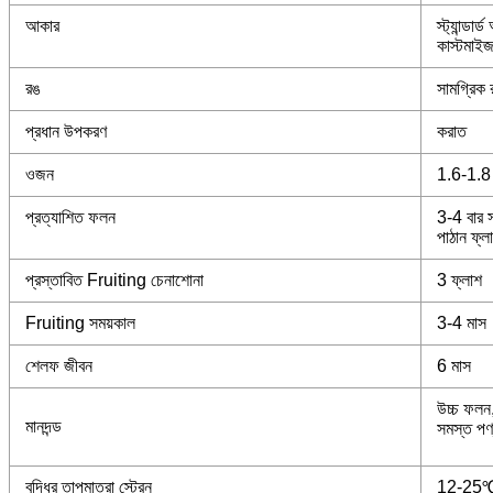
আকার
স্ট্যান্ড
কাস্টমাইজ
রঙ
সামগ্রিক 
প্রধান উপকরণ
করাত
ওজন
1.6-1.8
প্রত্যাশিত ফলন
3-4 বার 
পাঠান ফ্
প্রস্তাবিত Fruiting চেনাশোনা
3 ফ্লাশ
Fruiting সময়কাল
3-4 মাস
শেলফ জীবন
6 মাস
উচ্চ ফলন
মানদন্ড
সমস্ত পণ্
বৃদ্ধির তাপমাত্রা স্ট্রেন
12-25