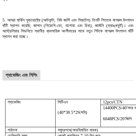
5. আমরা মার্কিন যুক্তরাষ্ট্রে (আটলান্টা, নিউ জার্সি এবং সিয়াটেল) তিনটি শিতাকে মাশরুম উৎপাদন
ঘাঁটি স্থাপন করেছি; জাপান (গিয়েংগি-ডো, নাগোয়া এবং চিবা); জার্মানি (ফ্রাঙ্কফুর্ট)। এবং
অস্ট্রেলিয়ার সিডনিতে স্থানীয় ব্যবসায়িক অংশীদারের সাথে নতুন শিটকে মাশরুম উৎপাদন ঘাঁটি
স্থাপন করা হচ্ছে।
প্যাকেজিং এবং শিপিং
প্যাকেজিং
সিটিএন
12pcs/CTN
14400PCS/40
সদর দ
'
(40*38.5*29সেমি)
6048PCS/20
জিপি
'
পাঠানো
সমুদ্রপথে
(আর
হিমায়িত ধারক
)
ডেলিভারি সময়
পেমেন্ট প্রাপ্তির 7-10 দিন পরে