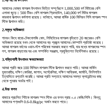
1.
বড় মাপের উৎপাদন
আমাদের ভোজ্য মাশরুম উৎপাদন ভিত্তি সম্পূর্ণরূপে 1,000,500 বর্গ মিটারের বেশি
এলাকা জুড়ে। 500 টিরও বেশি মাশরুম গ্রিনহাউস, 140,000 বর্গ মিটার মাশরুম
কারখানা উত্পাদন কর্মশালা রয়েছে। বর্তমানে, আমরা বার্ষিক 100 মিলিয়ন পিসি মাশরুম স্পন
স্টিক উত্পাদন করি।
2.
সমৃদ্ধ অভিজ্ঞতা
শানডং কিহে বায়ো-টেকনোলজি কোং, লিমিটেডের মাশরুম বৃদ্ধিতে 20 বছরেরও বেশি
অভিজ্ঞতা রয়েছে যখন থেকে আমাদের বড় প্রজন্ম আমাদের কোম্পানি প্রতিষ্ঠা করেছে।
আমরা মাশরুম বর্ধনের ওয়ান-স্টপ পরিষেবা সরবরাহ করতে পারি, যার মধ্যে মাশরুমের স্পন
লগ, মাশরুম বাড়ানোর ঘর এবং সম্পর্কিত সরঞ্জাম, প্রযুক্তিগত নির্দেশিকাও রয়েছে।
3.
শক্তিশালী উৎপাদন ক্ষমতা
ক্ষমতা
আমরা প্রতি বছর 100 মিলিয়ন মাশরুম স্টিক উত্পাদন করতে পারি। আমরা মার্কিন
যুক্তরাষ্ট্র, দক্ষিণ কোরিয়া, জাপান, অস্ট্রেলিয়া, দক্ষিণ আফ্রিকা, জার্মানি, ফিলিপাইন
ইত্যাদিতে রপ্তানি করেছি। আমরা প্রতি সপ্তাহে আমাদের সমস্ত ক্লায়েন্টদের কাছ
থেকে পুনরায় অর্ডার পাই।
4.
উচ্চ ফলন
বাজারে প্রচলিত শিটকে মাশরুম স্পন স্টিক এর ফলন প্রায় ০.৫ কেজি/পিসি। কিন্তু
আমাদের পণ্যগুলি 0.6-0.8kg/pc অর্জন করতে পারে।