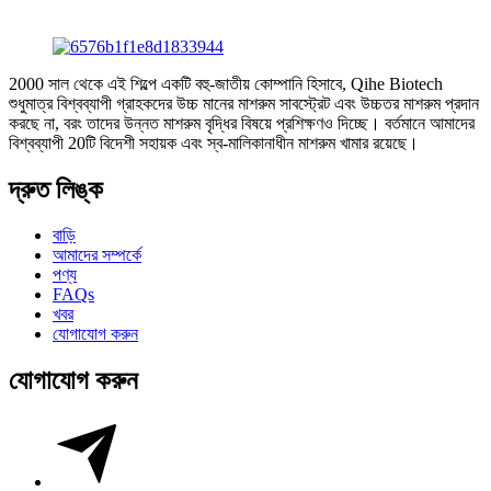
2000 সাল থেকে এই শিল্পে একটি বহু-জাতীয় কোম্পানি হিসাবে, Qihe Biotech
শুধুমাত্র বিশ্বব্যাপী গ্রাহকদের উচ্চ মানের মাশরুম সাবস্ট্রেট এবং উচ্চতর মাশরুম প্রদান
করছে না, বরং তাদের উন্নত মাশরুম বৃদ্ধির বিষয়ে প্রশিক্ষণও দিচ্ছে। বর্তমানে আমাদের
বিশ্বব্যাপী 20টি বিদেশী সহায়ক এবং স্ব-মালিকানাধীন মাশরুম খামার রয়েছে।
দ্রুত লিঙ্ক
বাড়ি
আমাদের সম্পর্কে
পণ্য
FAQs
খবর
যোগাযোগ করুন
যোগাযোগ করুন