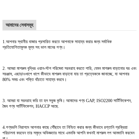
আমাদের সেবাসমূহ
1.
আপনার স্থানীয় বাজার প্রসারিত করতে আপনাকে সাহায্য করার জন্য সর্বাধিক
প্রতিযোগিতামূলক মূল্য সহ ভাল মানের পণ্য।
2. আমরা মাশরুম বৃদ্ধির ওয়ান-স্টপ পরিষেবা সরবরাহ করতে পারি, যেমন মাশরুম বাড়ানোর ঘর এবং
সরঞ্জাম, এছাড়াও
ধাপে ধাপে কীভাবে মাশরুম বাড়ানো যায় তা প্রত্যেককে জানাচ্ছে, যা আপনার
80% সময় এবং শক্তি বাঁচাতে সাহায্য করবে।
3. আমরা যা সরবরাহ করি তা হল সবুজ কৃষি। আমাদের পণ্য GAP, ISO2200 সার্টিফিকেশন,
জৈব পণ্য সার্টিফিকেশন, HACCP আছে.
4.
পণ্যগুলি নিরাপদে আপনার কাছে পৌঁছাবে তা নিশ্চিত করার জন্য কীভাবে রপ্তানি প্রক্রিয়া
পরিচালনা করবেন তার সমৃদ্ধ অভিজ্ঞতার সাথে এমনকি আপনি কখনই মাশরুম লগ আমদানি করবেন
না।