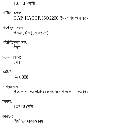
1.6-1.8 কেজি
সার্টিফিকেশন:
GAP, HACCP, ISO2200, জৈব পণ্য শংসাপত্র
উৎপত্তি স্থল:
শানডং, চীন (মূল ভূখণ্ড)
পরিচিতিমুলক নাম:
কিহে
মডেল নম্বার:
QH
আইটেম:
কিহে 808
পণ্যের নাম:
শীতকে মাশরুম খামারের জন্য জৈব শীতকে মাশরুম কিট
আকার:
10*40 সেমি
ব্যবহার:
শিয়াটাকে মাশরুম চাষ