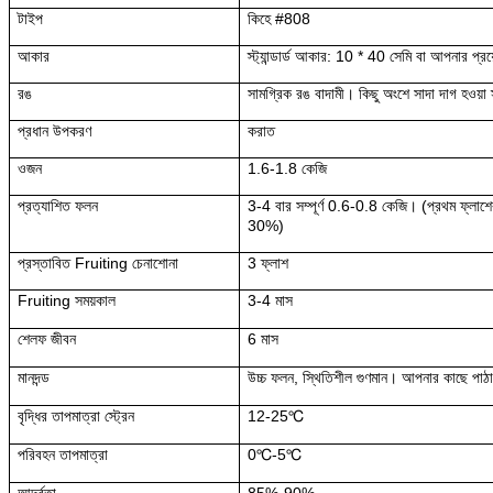
টাইপ
কিহে #808
আকার
স্ট্যান্ডার্ড আকার: 10 * 40 সেমি বা আপনার প্রয
রঙ
সামগ্রিক রঙ বাদামী। কিছু অংশে সাদা দাগ হওয়া
প্রধান উপকরণ
করাত
ওজন
1.6-1.8 কেজি
প্রত্যাশিত ফলন
3-4 বার সম্পূর্ণ 0.6-0.8 কেজি। (প্রথম ফ্লাশ
30%)
প্রস্তাবিত Fruiting চেনাশোনা
3 ফ্লাশ
Fruiting সময়কাল
3-4 মাস
শেলফ জীবন
6 মাস
মানদন্ড
উচ্চ ফলন, স্থিতিশীল গুণমান। আপনার কাছে পা
বৃদ্ধির তাপমাত্রা স্ট্রেন
12-25℃
পরিবহন তাপমাত্রা
0℃-5℃
আর্দ্রতা
85%-90%