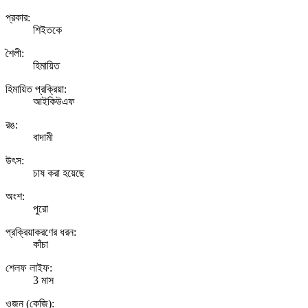
প্রকার:
শিইতকে
শৈলী:
হিমায়িত
হিমায়িত প্রক্রিয়া:
আইকিউএফ
রঙ:
বাদামী
উৎস:
চাষ করা হয়েছে
অংশ:
পুরো
প্রক্রিয়াকরণের ধরন:
কাঁচা
শেলফ লাইফ:
3 মাস
ওজন (কেজি):