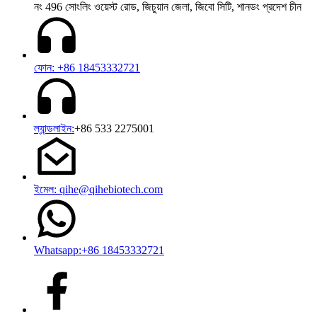
নং 496 সোংলিং ওয়েস্ট রোড, জিচুয়ান জেলা, জিবো সিটি, শানডং প্রদেশ চীন
ফোন: +86 18453332721
ল্যান্ডলাইন:
+86 533 2275001
ইমেল: qihe@qihebiotech.com
Whatsapp:+86 18453332721