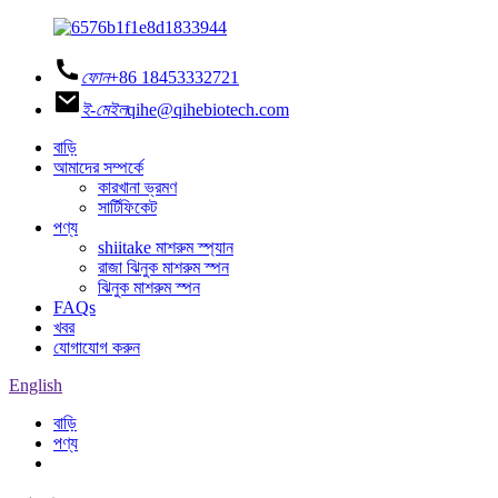
ফোন
+86 18453332721
ই-মেইল
qihe@qihebiotech.com
বাড়ি
আমাদের সম্পর্কে
কারখানা ভ্রমণ
সার্টিফিকেট
পণ্য
shiitake মাশরুম স্প্যান
রাজা ঝিনুক মাশরুম স্পন
ঝিনুক মাশরুম স্পন
FAQs
খবর
যোগাযোগ করুন
English
বাড়ি
পণ্য