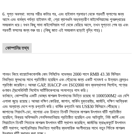
6. সুপ্ত অবস্থা: ফলের শরীর কাটার পর, এবং হাইফাল প্রসারণ থেকে পরবর্তী ফ্লাশের জন্য
আসে এবং বার্ধক্য পর্যন্ত হাইফাল নট, গ্রো ব্যাগগুলি অভ্যন্তরীণ মাইসেলিয়ামের পুনরুদ্ধারের
সময়কাল ধরে। যখন কিছু সাদা মাইসেলিয়াম গর্ত থেকে বেরিয়ে আসে, তখন সুপ্ততা শেষ হয় এবং
পরবর্তী ফসলের জন্য শুরু হয়। (কিছু জাত এই সময়কাল ছাড়াই বৃদ্ধি পায়)।
কোম্পানির তথ্য
শানডং কিহে বায়োটেকনোলজি কোং লিমিটেড নভেম্বর 2000 সালে RMB 43.38 মিলিয়ন
নিবন্ধিত মূলধনের সাথে প্রতিষ্ঠিত হয়েছিল এবং স্ট্রেনের জন্য একটি গবেষণা ও উন্নয়ন কেন্দ্রও
প্রতিষ্ঠা করেছিল। আমরা GAP, HACCP এবং ISO2000 মান ব্যবস্থাপনা সিস্টেম, পণ্যের
গুণমান ট্রেসেবিলিটি সিস্টেম সার্টিফিকেশনের শংসাপত্র পাস করি।
বর্তমানে, কোম্পানির একটি ভোজ্য মাশরুম উৎপাদনের ভিত্তি রয়েছে যা 1000500M2 এর বেশি
এলাকা জুড়ে রয়েছে। আমরা দক্ষিণ কোরিয়া, জাপান, মার্কিন যুক্তরাষ্ট্র, জার্মানি, দক্ষিণ আফ্রিকা
এবং অন্যান্য দেশে পণ্য রপ্তানি করি। বার্ষিক রপ্তানি আয় US$30 মিলিয়নে পৌঁছেছে।
জাপানের গিয়াংগি-ডো, নাগোয়া এবং চিবাতে তিনটি শিতাকে মাশরুম উৎপাদন ঘাঁটি প্রতিষ্ঠিত
হয়েছিল; বিক্রয় অফিসগুলি পেনসিলভানিয়ায় প্রতিষ্ঠিত হয়েছিল এবং আটলান্টা, নিউ জার্সি এবং
সিয়াটেলে তিনটি শিতাকে মাশরুম উৎপাদন ঘাঁটি স্থাপন করেছিল; জার্মানির ফ্রাঙ্কফুর্টে উৎপাদন
ঘাঁটি স্থাপন; অস্ট্রেলিয়ার সিডনিতে স্থানীয় ব্যবসায়িক অংশীদারের সাথে নতুন শিটকে মাশরুম
উৎপাদন ঘাঁটি স্থাপন করা হচ্ছে।