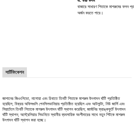
4. উচ্চ ফলন
বাজারে সাধারণ শিতাকে মাশরুমের ফলন প্
অর্জন করতে পারে।
সার্টিফিকেশন
জাপানের জিওংগিডো, নাগোয়া এবং চিবাতে তিনটি শিতাকে মাশরুম উৎপাদন ঘাঁটি প্রতিষ্ঠিত
হয়েছিল; বিক্রয় অফিসগুলি পেনসিলভানিয়ায় প্রতিষ্ঠিত হয়েছিল এবং আটলান্টা, নিউ জার্সি এবং
সিয়াটেলে তিনটি শিতাকে মাশরুম উৎপাদন ঘাঁটি স্থাপন করেছিল; জার্মানির ফ্রাঙ্কফুর্টে উৎপাদন
ঘাঁটি স্থাপন; অস্ট্রেলিয়ার সিডনিতে স্থানীয় ব্যবসায়িক অংশীদারের সাথে নতুন শিটকে মাশরুম
উৎপাদন ঘাঁটি স্থাপন করা হচ্ছে।