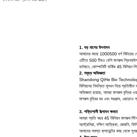
1. বড় মাপের উৎপাদন
আমাদের কাছে 1000500 বর্গ মিটারের বে
এটিতে 500 টিরও বেশি মাশরুম গ্রিনহাউস,
বর্তমানে, কোম্পানিটি বার্ষিক 45 মিলিয়ন 
2. সমৃদ্ধ অভিজ্ঞতা
Shandong QiHe Bio Technology 
মিলিয়নের নিবন্ধিত মূলধন নিয়ে প্রতিষ্ঠ
অভিজ্ঞতা রয়েছে, আমরা মাশরুম বৃদ্ধির ওয
মাশরুম বৃদ্ধির ঘর এবং সরঞ্জাম, এছাড়াও প্
3. শক্তিশালী উত্পাদন ক্ষমতা
আমরা প্রতি বছর 45 মিলিয়ন মাশরুম স্টিক উত
অস্ট্রেলিয়া, দক্ষিণ আফ্রিকা, জেমানি, 
আমাদের সমস্ত ক্লায়েন্টের কাছ থেকে পুনর