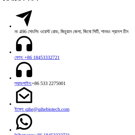
নং 496 সোংলিং ওয়েস্ট রোড, জিচুয়ান জেলা, জিবো সিটি, শানডং প্রদেশ চীন
ফোন: +86 18453332721
ল্যান্ডলাইন:
+86 533 2275001
ইমেল: qihe@qihebiotech.com