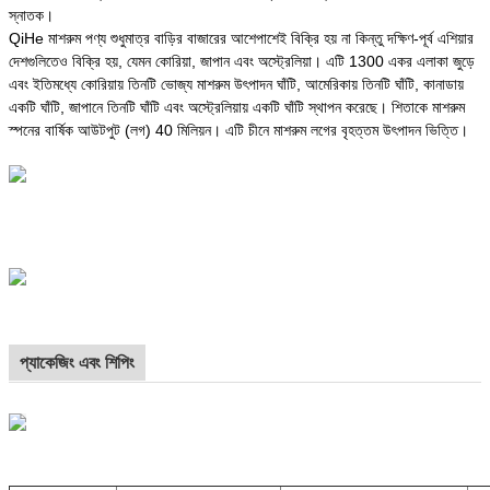
স্নাতক।
QiHe মাশরুম পণ্য শুধুমাত্র বাড়ির বাজারের আশেপাশেই বিক্রি হয় না কিন্তু দক্ষিণ-পূর্ব এশিয়ার
দেশগুলিতেও বিক্রি হয়, যেমন কোরিয়া, জাপান এবং অস্ট্রেলিয়া। এটি 1300 একর এলাকা জুড়ে
এবং ইতিমধ্যে কোরিয়ায় তিনটি ভোজ্য মাশরুম উৎপাদন ঘাঁটি, আমেরিকায় তিনটি ঘাঁটি, কানাডায়
একটি ঘাঁটি, জাপানে তিনটি ঘাঁটি এবং অস্ট্রেলিয়ায় একটি ঘাঁটি স্থাপন করেছে। শিতাকে মাশরুম
স্পনের বার্ষিক আউটপুট (লগ) 40 মিলিয়ন। এটি চীনে মাশরুম লগের বৃহত্তম উৎপাদন ভিত্তি।
প্যাকেজিং এবং শিপিং