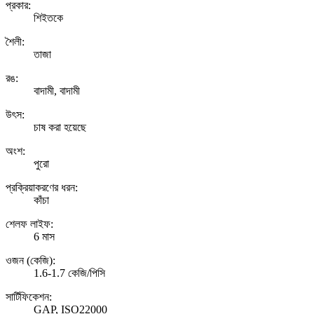
প্রকার:
শিইতকে
শৈলী:
তাজা
রঙ:
বাদামী, বাদামী
উৎস:
চাষ করা হয়েছে
অংশ:
পুরো
প্রক্রিয়াকরণের ধরন:
কাঁচা
শেলফ লাইফ:
6 মাস
ওজন (কেজি):
1.6-1.7 কেজি/পিসি
সার্টিফিকেশন:
GAP, ISO22000