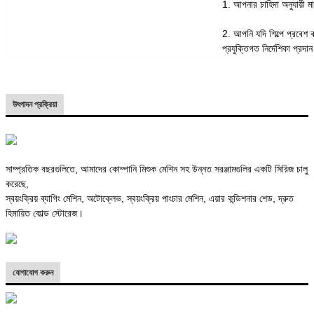
1. আপনার চাহিদা অনুযায়ী ম
2. আপনি যদি শিল্পে প্রবেশ
প্রযুক্তিগত নির্দেশিকা প্রদা
উৎপাদন প্রক্রিয়া
সাম্প্রতিক বছরগুলিতে, আমাদের কোম্পানি মিশুক মেশিন সহ উন্নত সরঞ্জামগুলির একটি সিরিজ চালু
করেছে,
স্বয়ংক্রিয় ব্যাগিং মেশিন, অটোক্লেভ, স্বয়ংক্রিয় পাংচার মেশিন, এয়ার কন্ডিশনার শেড, দ্রুত
হিমায়িত কোল্ড স্টোরেজ।
যোগাযোগ করুন