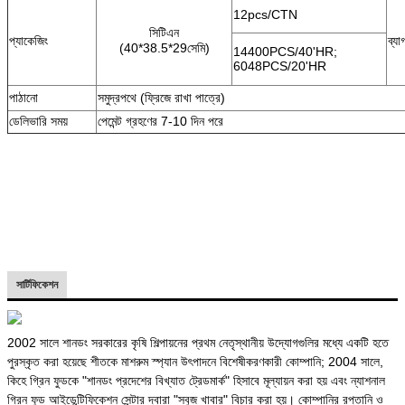
12pcs/CTN
সিটিএন
প্যাকেজিং
ব্য
(40*38.5*29সেমি)
14400PCS/40'HR;
6048PCS/20'HR
পাঠানো
সমুদ্রপথে (ফ্রিজে রাখা পাত্রে)
ডেলিভারি সময়
পেমেন্ট গ্রহণের 7-10 দিন পরে
সার্টিফিকেশন
2002 সালে শানডং সরকারের কৃষি শিল্পায়নের প্রথম নেতৃস্থানীয় উদ্যোগগুলির মধ্যে একটি হতে
পুরস্কৃত করা হয়েছে শীতকে মাশরুম স্প্যান উৎপাদনে বিশেষীকরণকারী কোম্পানি; 2004 সালে,
কিহে গ্রিন ফুডকে "শানডং প্রদেশের বিখ্যাত ট্রেডমার্ক" হিসাবে মূল্যায়ন করা হয় এবং ন্যাশনাল
গ্রিন ফুড আইডেন্টিফিকেশন সেন্টার দ্বারা "সবুজ খাবার" বিচার করা হয়। কোম্পানির রপ্তানি ও