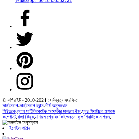
Whatsapp:+86 18453332721
© কপিরাইট - 2010-2024 : সর্বস্বত্ব সংরক্ষিত৷
সাইটম্যাপ
-
সাইটম্যাপ ট্রান্স
-
শীর্ষ অনুসন্ধান
শিইতকে
,
গ্যাপ সার্টিফিকেটেড অয়েস্টার মাশরুম বীজ
,
সুন্দর শিয়াটাকে মাশরুম
কম্পোস্ট
,
রাজা ঝিনুক
,
মাশরুম গ্রোয়িং কিট
,
শুকনো ফুল শিয়াটাকে মাশরুম
,
ইমেইল পাঠান