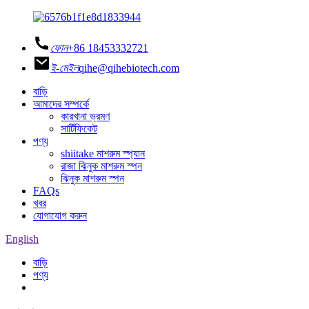
ফোন
+86 18453332721
ই-মেইল
qihe@qihebiotech.com
বাড়ি
আমাদের সম্পর্কে
কারখানা ভ্রমণ
সার্টিফিকেট
পণ্য
shiitake মাশরুম স্প্যান
রাজা ঝিনুক মাশরুম স্পন
ঝিনুক মাশরুম স্পন
FAQs
খবর
যোগাযোগ করুন
English
বাড়ি
পণ্য