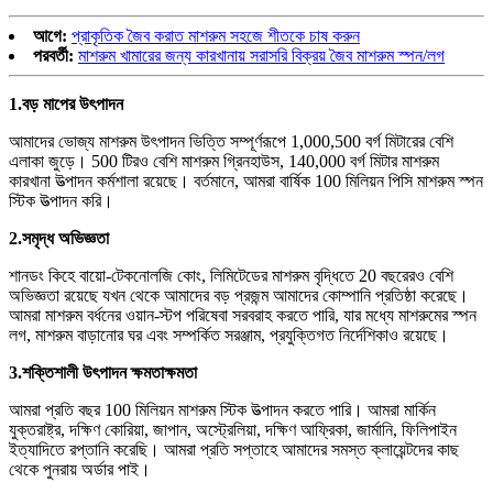
আগে:
প্রাকৃতিক জৈব করাত মাশরুম সহজে শীতকে চাষ করুন
পরবর্তী:
মাশরুম খামারের জন্য কারখানায় সরাসরি বিক্রয় জৈব মাশরুম স্পন/লগ
1.
বড় মাপের উৎপাদন
আমাদের ভোজ্য মাশরুম উৎপাদন ভিত্তি সম্পূর্ণরূপে 1,000,500 বর্গ মিটারের বেশি
এলাকা জুড়ে। 500 টিরও বেশি মাশরুম গ্রিনহাউস, 140,000 বর্গ মিটার মাশরুম
কারখানা উত্পাদন কর্মশালা রয়েছে। বর্তমানে, আমরা বার্ষিক 100 মিলিয়ন পিসি মাশরুম স্পন
স্টিক উত্পাদন করি।
2.
সমৃদ্ধ অভিজ্ঞতা
শানডং কিহে বায়ো-টেকনোলজি কোং, লিমিটেডের মাশরুম বৃদ্ধিতে 20 বছরেরও বেশি
অভিজ্ঞতা রয়েছে যখন থেকে আমাদের বড় প্রজন্ম আমাদের কোম্পানি প্রতিষ্ঠা করেছে।
আমরা মাশরুম বর্ধনের ওয়ান-স্টপ পরিষেবা সরবরাহ করতে পারি, যার মধ্যে মাশরুমের স্পন
লগ, মাশরুম বাড়ানোর ঘর এবং সম্পর্কিত সরঞ্জাম, প্রযুক্তিগত নির্দেশিকাও রয়েছে।
3.
শক্তিশালী উৎপাদন ক্ষমতা
ক্ষমতা
আমরা প্রতি বছর 100 মিলিয়ন মাশরুম স্টিক উত্পাদন করতে পারি। আমরা মার্কিন
যুক্তরাষ্ট্র, দক্ষিণ কোরিয়া, জাপান, অস্ট্রেলিয়া, দক্ষিণ আফ্রিকা, জার্মানি, ফিলিপাইন
ইত্যাদিতে রপ্তানি করেছি। আমরা প্রতি সপ্তাহে আমাদের সমস্ত ক্লায়েন্টদের কাছ
থেকে পুনরায় অর্ডার পাই।