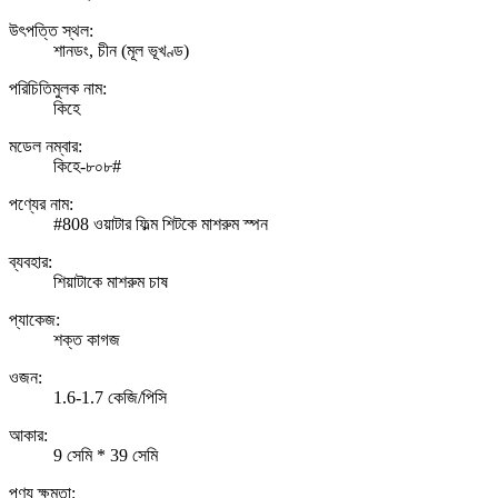
উৎপত্তি স্থল:
শানডং, চীন (মূল ভূখণ্ড)
পরিচিতিমুলক নাম:
কিহে
মডেল নম্বার:
কিহে-৮০৮#
পণ্যের নাম:
#808 ওয়াটার ফিল্ম শিটকে মাশরুম স্পন
ব্যবহার:
শিয়াটাকে মাশরুম চাষ
প্যাকেজ:
শক্ত কাগজ
ওজন:
1.6-1.7 কেজি/পিসি
আকার:
9 সেমি * 39 সেমি
পণ্য ক্ষমতা: