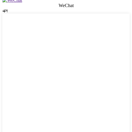
WeChat
এক্স