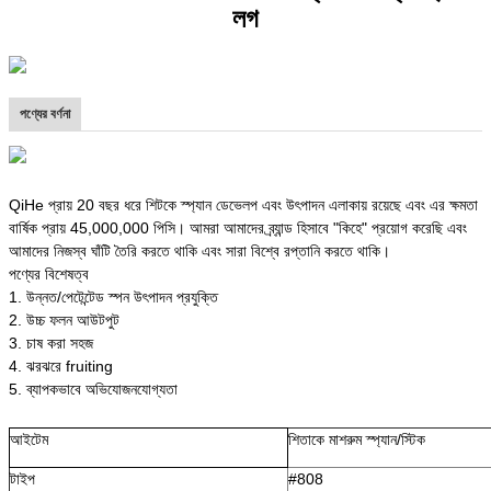
লগ
পণ্যের বর্ণনা
QiHe প্রায় 20 বছর ধরে শিটকে স্প্যান ডেভেলপ এবং উৎপাদন এলাকায় রয়েছে এবং এর ক্ষমতা
বার্ষিক প্রায় 45,000,000 পিসি। আমরা আমাদের ব্র্যান্ড হিসাবে "কিহে" প্রয়োগ করেছি এবং
আমাদের নিজস্ব ঘাঁটি তৈরি করতে থাকি এবং সারা বিশ্বে রপ্তানি করতে থাকি।
পণ্যের বিশেষত্ব
1. উন্নত/পেটেন্টেড স্পন উৎপাদন প্রযুক্তি
2. উচ্চ ফলন আউটপুট
3. চাষ করা সহজ
4. ঝরঝরে fruiting
5. ব্যাপকভাবে অভিযোজনযোগ্যতা
আইটেম
শিতাকে মাশরুম স্প্যান/স্টিক
টাইপ
#808