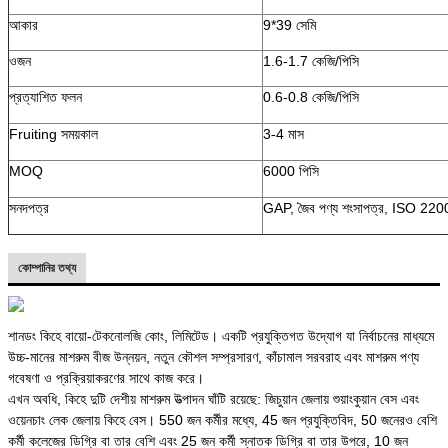
আকার
9*39 সেমি
ওজন
1.6-1.7 কেজি/পিসি
প্রত্যাশিত ফলন
0.6-0.8 কেজি/পিসি
Fruiting সময়কাল
3-4 মাস
MOQ
6000 পিসি
সনদপত্র
GAP, জৈব পণ্য শংসাপত্র, ISO 22
কোম্পানির তথ্য
শানডং কিহে বায়ো-টেকনোলজি কোং, লিমিটেড। একটি প্রযুক্তিগত উদ্যোগ যা নির্বাচনের মাধ্যমে
উচ্চ-মানের মাশরুম বীজ উন্নয়ন, নতুন কৌশল সম্প্রসারণ, কাঁচামাল সরবরাহ এবং মাশরুম পণ্য
গবেষণা ও প্রক্রিয়াকরণের সাথে কাজ করে।
এখন অবধি, কিহে দুটি দেশীয় মাশরুম উত্পাদন ঘাঁটি রয়েছে: জিচুয়ান জেলায় শুয়াংকুয়ান বেস এবং
ওয়েনচাং লেক জেলায় কিহে বেস। 550 জন কর্মীর মধ্যে, 45 জন প্রযুক্তিবিদ, 50 জনেরও বেশি
কর্মী কলেজের ডিগ্রি বা তার বেশি এবং 25 জন কর্মী স্নাতক ডিগ্রি বা তার উপরে, 10 জন