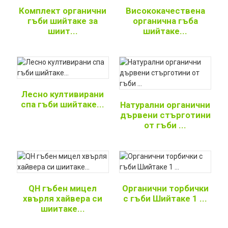
Комплект органични
Висококачествена
гъби шийтаке за
органична гъба
шиит...
шийтаке...
Лесно култивирани
спа гъби шийтаке...
Натурални органични
дървени стърготини
от гъби ...
QH гъбен мицел
Органични торбички
хвърля хайвера си
с гъби Шийтаке 1 ...
шиитаке...