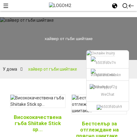
хайвер от гъби шийтаке
У дома
хайвер от гъби шийтаке
Изпратете имейл
WhatsApp
WeChat
Висококачествена
гъба Shiitake Stick
Бестселър за
sp...
отглеждане на
прясно шиитаке...