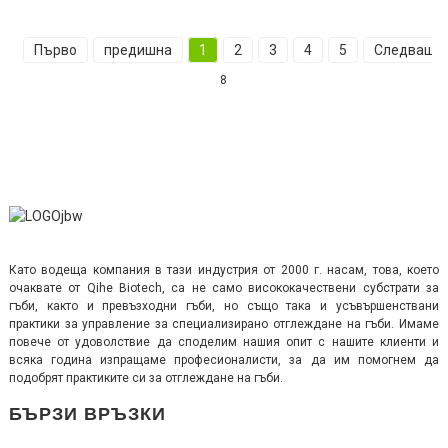
Първо
предишна
1
2
3
4
5
Следващи
8
Като водеща компания в тази индустрия от 2000 г. насам, това, което
очаквате от Qihe Biotech, са не само висококачествени субстрати за
гъби, както и превъзходни гъби, но също така и усъвършенствани
практики за управление за специализирано отглеждане на гъби. Имаме
повече от удоволствие да споделим нашия опит с нашите клиенти и
всяка година изпращаме професионалисти, за да им помогнем да
подобрят практиките си за отглеждане на гъби.
БЪРЗИ ВРЪЗКИ