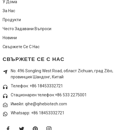
У Дома
За Нас
Продукти
Често Задавани Въпроси
Новини
Свържете Се С Нас
СВЪРЖЕТЕ СЕ С НАС
No. 496 Songling West Road, област Zichuan, град Zibo,
провинция Шандонг, Китай
Телефон: +86 18453332721
Стационарен телефон:
+86 533 2275001
Имейл: qihe@qihebiotech.com
Whatsapp: +86 18453332721